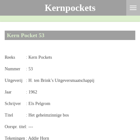
Kernpockets
Ga
direct
naar
de
Kern Pocket 53
hoofdinhoud
Reeks
: Kern Pockets
Nummer
: 53
Uitgeverij
: H. ten Brink’s Uitgeversmaatschappij
Jaar
: 1962
Schrijver
: Els Pelgrom
Titel
: Het geheimzinnige bos
Oorspr. titel
: ---
Tekeningen
: Addie Horn