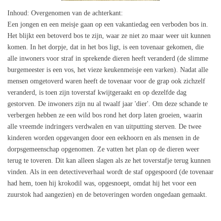
Inhoud
: Overgenomen van de achterkant:
Een jongen en een meisje gaan op een vakantiedag een verboden bos in.
Het blijkt een betoverd bos te zijn, waar ze niet zo maar weer uit kunnen
komen. In het dorpje, dat in het bos ligt, is een tovenaar gekomen, die
alle inwoners voor straf in sprekende dieren heeft veranderd (de slimme
burgemeester is een vos, het vieze keukenmeisje een varken). Nadat alle
mensen omgetoverd waren heeft de tovenaar voor de grap ook zichzelf
veranderd, is toen zijn toverstaf kwijtgeraakt en op dezelfde dag
gestorven. De inwoners zijn nu al twaalf jaar 'dier'. Om deze schande te
verbergen hebben ze een wild bos rond het dorp laten groeien, waarin
alle vreemde indringers verdwalen en van uitputting sterven. De twee
kinderen worden opgevangen door een eekhoorn en als mensen in de
dorpsgemeenschap opgenomen. Ze vatten het plan op de dieren weer
terug te toveren. Dit kan alleen slagen als ze het toverstafje terug kunnen
vinden. Als in een detectiveverhaal wordt de staf opgespoord (de tovenaar
had hem, toen hij krokodil was, opgesnoept, omdat hij het voor een
zuurstok had aangezien) en de betoveringen worden ongedaan gemaakt.