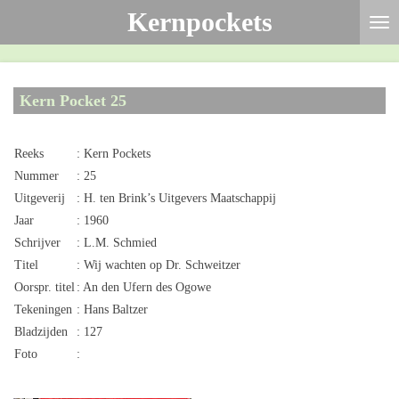
Kernpockets
Ga
direct
naar
de
Kern Pocket 25
hoofdinhoud
Reeks
: Kern Pockets
Nummer
: 25
Uitgeverij
: H. ten Brink’s Uitgevers Maatschappij
Jaar
: 1960
Schrijver
: L.M. Schmied
Titel
: Wij wachten op Dr. Schweitzer
Oorspr. titel
: An den Ufern des Ogowe
Tekeningen
: Hans Baltzer
Bladzijden
: 127
Foto
: