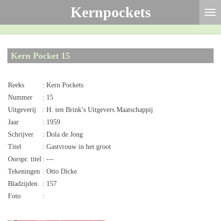
Kernpockets
Ga
direct
naar
de
Kern Pocket 15
hoofdinhoud
Reeks
: Kern Pockets
Nummer
: 15
Uitgeverij
: H. ten Brink’s Uitgevers Maatschappij
Jaar
: 1959
Schrijver
: Dola de Jong
Titel
: Gastvrouw in het groot
Oorspr. titel
: ---
Tekeningen
: Otto Dicke
Bladzijden
: 157
Foto
: