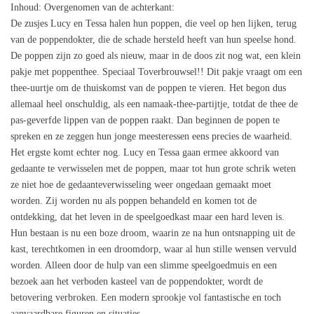
Inhoud
: Overgenomen van de achterkant:
De zusjes Lucy en Tessa halen hun poppen, die veel op hen lijken, terug
van de poppendokter, die de schade hersteld heeft van hun speelse hond.
De poppen zijn zo goed als nieuw, maar in de doos zit nog wat, een klein
pakje met poppenthee. Speciaal Toverbrouwsel!! Dit pakje vraagt om een
thee-uurtje om de thuiskomst van de poppen te vieren. Het begon dus
allemaal heel onschuldig, als een namaak-thee-partijtje, totdat de thee de
pas-geverfde lippen van de poppen raakt. Dan beginnen de popen te
spreken en ze zeggen hun jonge meesteressen eens precies de waarheid.
Het ergste komt echter nog. Lucy en Tessa gaan ermee akkoord van
gedaante te verwisselen met de poppen, maar tot hun grote schrik weten
ze niet hoe de gedaanteverwisseling weer ongedaan gemaakt moet
worden. Zij worden nu als poppen behandeld en komen tot de
ontdekking, dat het leven in de speelgoedkast maar een hard leven is.
Hun bestaan is nu een boze droom, waarin ze na hun ontsnapping uit de
kast, terechtkomen in een droomdorp, waar al hun stille wensen vervuld
worden. Alleen door de hulp van een slimme speelgoedmuis en een
bezoek aan het verboden kasteel van de poppendokter, wordt de
betovering verbroken. Een modern sprookje vol fantastische en toch
aanvaardbare figuren en situaties.