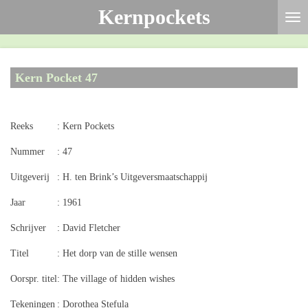
Kernpockets
Ga
direct
naar
de
Kern Pocket 47
hoofdinhoud
Reeks
: Kern Pockets
Nummer
: 47
Uitgeverij
: H. ten Brink’s Uitgeversmaatschappij
Jaar
: 1961
Schrijver
: David Fletcher
Titel
: Het dorp van de stille wensen
Oorspr. titel
: The village of hidden wishes
Tekeningen
: Dorothea Stefula