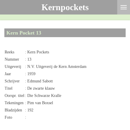
Kernpockets
Ga
direct
naar
de
Kern Pocket 13
hoofdinhoud
Reeks
: Kern Pockets
Nummer
: 13
Uitgeverij
: N.V. Uitgeverij de Kern Amsterdam
Jaar
: 1959
Schrijver
: Edmund Sabott
Titel
: De zwarte klauw
Oorspr. titel
: Die Schwarze Kralle
Tekeningen
: Pim van Boxsel
Bladzijden
: 192
Foto
: