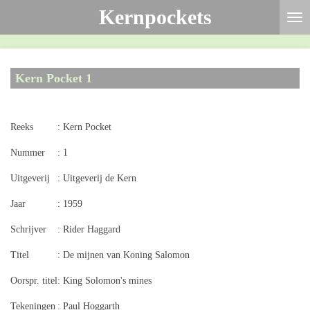
Kernpockets
Ga
direct
naar
de
Kern Pocket 1
hoofdinhoud
Reeks
: Kern Pocket
Nummer
: 1
Uitgeverij
: Uitgeverij de Kern
Jaar
: 1959
Schrijver
: Rider Haggard
Titel
: De mijnen van Koning Salomon
Oorspr. titel
: King Solomon's mines
Tekeningen
: Paul Hoggarth