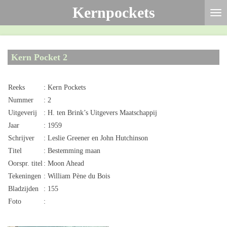
Kernpockets
Ga
direct
naar
de
Kern Pocket 2
hoofdinhoud
Reeks
: Kern Pockets
Nummer
: 2
Uitgeverij
: H. ten Brink’s Uitgevers Maatschappij
Jaar
: 1959
Schrijver
: Leslie Greener en John Hutchinson
Titel
: Bestemming maan
Oorspr. titel
: Moon Ahead
Tekeningen
: William Pène du Bois
Bladzijden
: 155
Foto
: